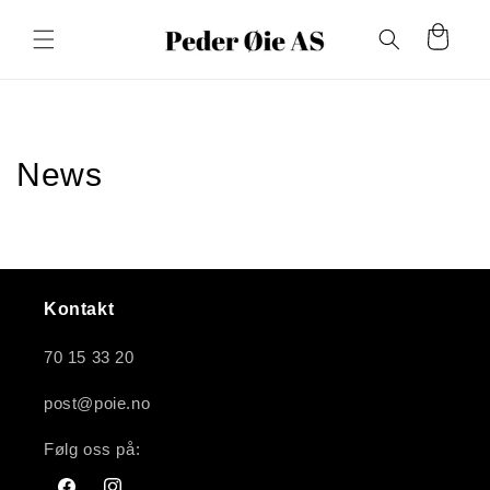
Gå
videre til
Handlekurv
innholdet
News
Kontakt
70 15 33 20
post@poie.no
Følg oss på: