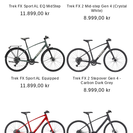
Trek FX Sport AL EQ MidStep
Trek FX 2 Mid-step Gen 4 (Crystal
White)
Vanlig
11.899,00 kr
Vanlig
8.999,00 kr
pris
pris
Trek FX Sport AL Equipped
Trek FX 2 Stepover Gen 4 -
Carbon Dark Grey
Vanlig
11.899,00 kr
Vanlig
8.999,00 kr
pris
pris