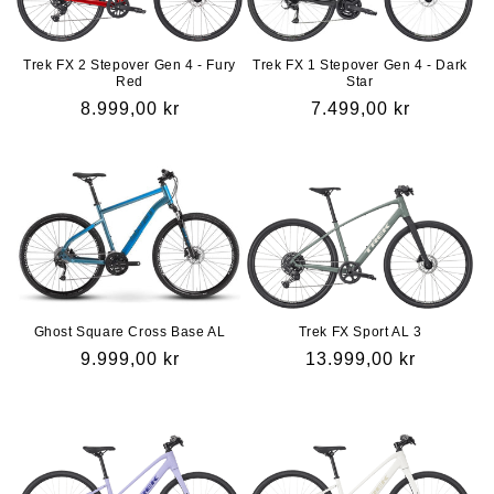
Trek FX 2 Stepover Gen 4 - Fury
Trek FX 1 Stepover Gen 4 - Dark
Red
Star
Vanlig
8.999,00 kr
Vanlig
7.499,00 kr
pris
pris
Ghost Square Cross Base AL
Trek FX Sport AL 3
Vanlig
9.999,00 kr
Vanlig
13.999,00 kr
pris
pris