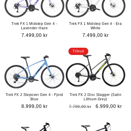
Trek FX 1 Midstep Gen 4 -
Trek FX 1 Midstep Gen 4 - Era
Lavender Haze
White
Vanlig
7.499,00 kr
Vanlig
7.499,00 kr
pris
pris
Tilbud
Trek FX 2 Stepover Gen 4 - Fjord
Trek FX 2 Disc Stagger (Satin
Blue
Lithium Grey)
Vanlig
8.999,00 kr
Vanlig
Salgspris
6.999,00 kr
7.799,00 kr
pris
pris