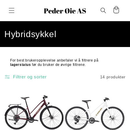
Gå
videre til
Handlekurv
innholdet
S
Hybridsykkel
a
m
For best brukeropplevelse anbefaler vi å filtrere på
lagerstatus
før
du bruker de øvrige filtrene.
l
i
Filtrer og sorter
14 produkter
n
g
: