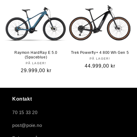
Raymon HardRay E 5.0
Trek Powerfly+ 4 800 Wh Gen 5
(Spaceblue)
PÅ LAGER!
PÅ LAGER!
Vanlig
44.999,00 kr
Vanlig
29.999,00 kr
pris
pris
Kontakt
70 15 33 20
post@poie.no