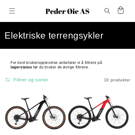
Gå
videre til
Handlekurv
innholdet
S
Elektriske terrengsykler
a
m
For best brukeropplevelse anbefaler vi å filtrere på
lagerstatus
før
du bruker de øvrige filtrene.
l
i
Filtrer og sorter
10 produkter
n
g
: