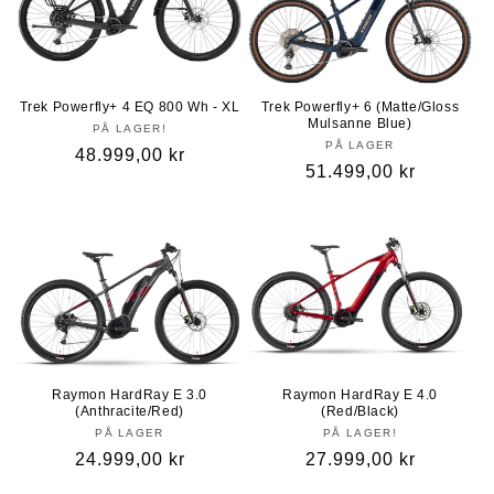
Trek Powerfly+ 4 EQ 800 Wh - XL
Trek Powerfly+ 6 (Matte/Gloss
Mulsanne Blue)
PÅ LAGER!
PÅ LAGER
Vanlig
48.999,00 kr
Vanlig
51.499,00 kr
pris
pris
Raymon HardRay E 3.0
Raymon HardRay E 4.0
(Anthracite/Red)
(Red/Black)
PÅ LAGER
PÅ LAGER!
Vanlig
24.999,00 kr
Vanlig
27.999,00 kr
pris
pris