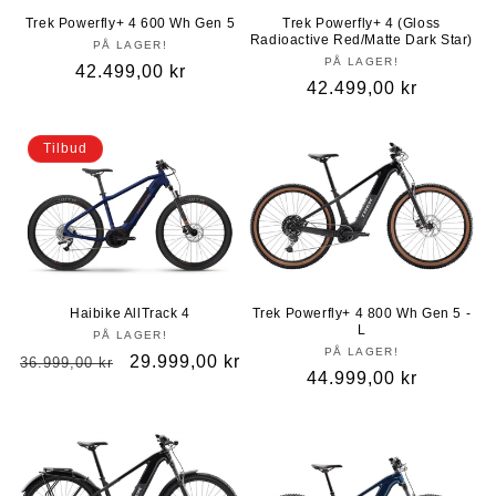
Trek Powerfly+ 4 600 Wh Gen 5
Trek Powerfly+ 4 (Gloss
Radioactive Red/Matte Dark Star)
PÅ LAGER!
PÅ LAGER!
Vanlig
42.499,00 kr
Vanlig
42.499,00 kr
pris
pris
Tilbud
Haibike AllTrack 4
Trek Powerfly+ 4 800 Wh Gen 5 -
L
PÅ LAGER!
PÅ LAGER!
Vanlig
Salgspris
29.999,00 kr
36.999,00 kr
Vanlig
44.999,00 kr
pris
pris