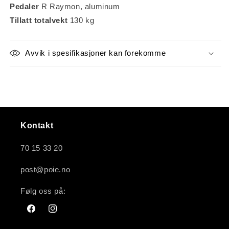
Pedaler
R Raymon, aluminum
Tillatt totalvekt
130 kg
Avvik i spesifikasjoner kan forekomme
Kontakt
70 15 33 20
post@poie.no
Følg oss på:
Facebook
Instagram