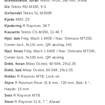
Bremseskive
,
foran
Tektro TR24, 180 mm, 6-bolt
Gir
Tektro RD-M350, 9-S
Girhendel
Tektro SL-M350R
Kjede
KMC Z9
Kjedering
R Raymon, 38 T
Kassette
Tektro CS-M350, 11-46 T
Hjul
,
bak
Felg: Mach 1 640E / Nav: Shimano MT200,
Center lock, 9x141 mm, QR aksling, HG
Hjul
,
foran
Felg: Mach 1 640E / Nav: Shimano MT200,
Center lock, 9x100 mm, QR aksling
Dekk
,
foran
Mitas Ocelot, 60-584, 29x2.35
Dekk
,
bak
Mitas Ocelot, 60-584, 29x2.35
Holker
R Raymon MTB, Lock-on
Styre
R Raymon Riser 31.8 mm, 720 mm, Bak: 6 °,
Høyde: 15 mm
Sete
R Raymon MTB
Stem
R Raymon 31.8, 7 °, Ahead