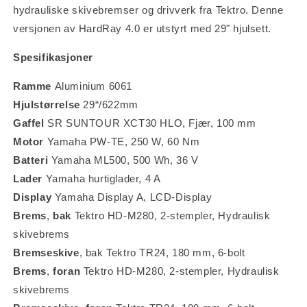
hydrauliske skivebremser og drivverk fra Tektro. Denne
versjonen av HardRay 4.0 er utstyrt med 29" hjulsett.
Spesifikasjoner
Ramme
Aluminium 6061
Hjulstørrelse
29“/622mm
Gaffel
SR SUNTOUR XCT30 HLO, Fjær, 100 mm
Motor
Yamaha PW-TE, 250 W, 60 Nm
Batteri
Yamaha ML500, 500 Wh, 36 V
Lader
Yamaha hurtiglader, 4 A
Display
Yamaha Display A, LCD-Display
Brems
,
bak
Tektro HD-M280, 2-stempler, Hydraulisk
skivebrems
Bremseskive
, bak Tektro TR24, 180 mm, 6-bolt
Brems
,
foran
Tektro HD-M280, 2-stempler, Hydraulisk
skivebrems