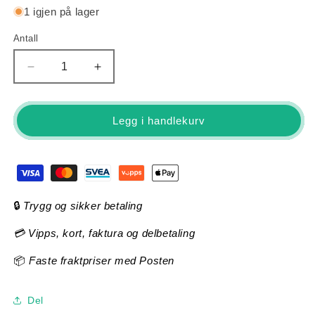
1 igjen på lager
Antall
Antall
Senk
Øk
antallet
antallet
for
for
Raymon
Raymon
Legg i handlekurv
HardRay
HardRay
E
E
4.0
4.0
(Red/Black)
(Red/Black)
🔒
Trygg og sikker betaling
💳 Vipps, kort, faktura og delbetaling
📦
Faste fraktpriser med Posten
Del