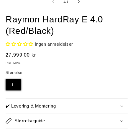
1
2
av
1
/
3
i
i
modal
m
Raymon HardRay E 4.0
(Red/Black)
Ingen anmeldelser
Vanlig
27.999,00 kr
pris
Inkl. MVA.
Størrelse
L
✔️ Levering & Montering
Størrelseguide