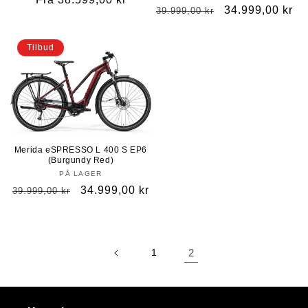
Vanlig
Salgspris
34.999,00 kr
39.999,00 kr
pris
pris
Tilbud
Merida eSPRESSO L 400 S EP6
(Burgundy Red)
PÅ LAGER
Vanlig
Salgspris
34.999,00 kr
39.999,00 kr
pris
1
2