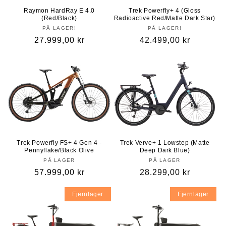
Raymon HardRay E 4.0
Trek Powerfly+ 4 (Gloss
(Red/Black)
Radioactive Red/Matte Dark Star)
PÅ LAGER!
PÅ LAGER!
Vanlig
27.999,00 kr
Vanlig
42.499,00 kr
pris
pris
Trek Powerfly FS+ 4 Gen 4 -
Trek Verve+ 1 Lowstep (Matte
Pennyflake/Black Olive
Deep Dark Blue)
PÅ LAGER
PÅ LAGER
Vanlig
57.999,00 kr
Vanlig
28.299,00 kr
pris
pris
Fjernlager
Fjernlager