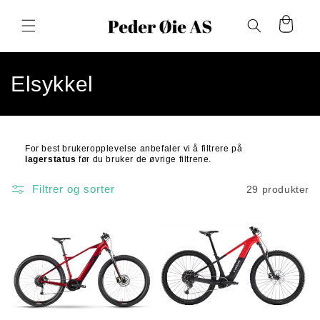
Gå
videre til
Handlekurv
innholdet
S
Elsykkel
a
m
For best brukeropplevelse anbefaler vi å filtrere på
lagerstatus
før
du bruker de øvrige filtrene.
l
i
Filtrer og sorter
29 produkter
n
g
: