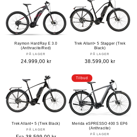
Raymon HardRay E 3.0
Trek Allant+ 5 Stagger (Trek
(Anthracite/Red)
Black)
PÅ LAGER
PÅ LAGER
Vanlig
24.999,00 kr
Vanlig
38.599,00 kr
pris
pris
Tilbud
Trek Allant+ 5 (Trek Black)
Merida eSPRESSO 400 S EP6
(Anthracite)
PÅ LAGER
PÅ LAGER
Vanlig
Fra 38.599,00 kr