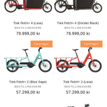
Trek Fetch+ 4 (Lava)
Trek Fetch+ 4 (Dnister Black)
BESTILLINGSVARE
BESTILLINGSVARE
Vanlig
79.999,00 kr
Vanlig
79.999,00 kr
pris
pris
Fjernlager
Fjernlager
Trek Fetch+ 2 (Blue Sage)
Trek Fetch+ 2 (Lava)
BESTILLINGSVARE
BESTILLINGSVARE
Vanlig
57.299,00 kr
Vanlig
57.299,00 kr
pris
pris