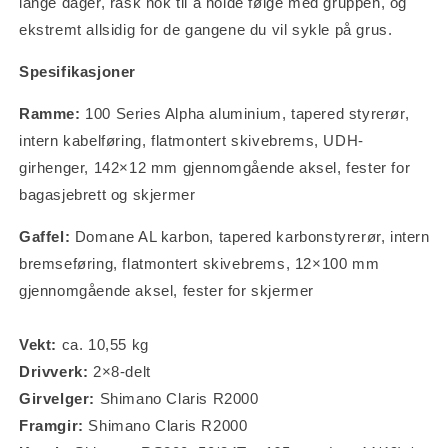
lange dager, rask nok til å holde følge med gruppen, og
ekstremt allsidig for de gangene du vil sykle på grus.
Spesifikasjoner
Ramme:
100 Series Alpha aluminium, tapered styrerør,
intern kabelføring, flatmontert skivebrems, UDH-
girhenger, 142×12 mm gjennomgående aksel, fester for
bagasjebrett og skjermer
Gaffel:
Domane AL karbon, tapered karbonstyrerør, intern
bremseføring, flatmontert skivebrems, 12×100 mm
gjennomgående aksel, fester for skjermer
Vekt:
ca. 10,55 kg
Drivverk:
2×8-delt
Girvelger:
Shimano Claris R2000
Framgir:
Shimano Claris R2000