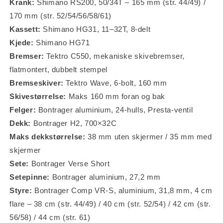
Krank:
Shimano RS200, 50/34T – 165 mm (str. 44/49) /
170 mm (str. 52/54/56/58/61)
Kassett:
Shimano HG31, 11–32T, 8-delt
Kjede:
Shimano HG71
Bremser:
Tektro C550, mekaniske skivebremser,
flatmontert, dubbelt stempel
Bremseskiver:
Tektro Wave, 6-bolt, 160 mm
Skivestørrelse:
Maks 160 mm foran og bak
Felger:
Bontrager aluminium, 24-hulls, Presta-ventil
Dekk:
Bontrager H2, 700×32C
Maks dekkstørrelse:
38 mm uten skjermer / 35 mm med
skjermer
Sete:
Bontrager Verse Short
Setepinne:
Bontrager aluminium, 27,2 mm
Styre:
Bontrager Comp VR-S, aluminium, 31,8 mm, 4 cm
flare – 38 cm (str. 44/49) / 40 cm (str. 52/54) / 42 cm (str.
56/58) / 44 cm (str. 61)