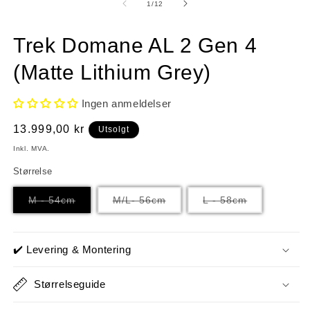
1
2
av
1
/
12
i
i
modal
m
Trek Domane AL 2 Gen 4
(Matte Lithium Grey)
Ingen anmeldelser
Vanlig
13.999,00 kr
Utsolgt
pris
Inkl. MVA.
Størrelse
Varianten
Varianten
Varianten
M - 54cm
M/L- 56cm
L - 58cm
er
er
er
utsolgt
utsolgt
utsolgt
eller
eller
eller
utilgjengelig
utilgjengelig
utilgjengelig
✔️ Levering & Montering
Størrelseguide