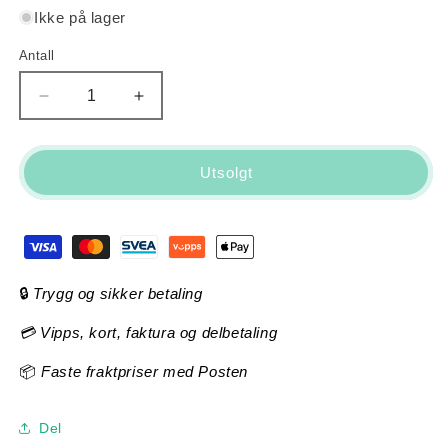
Ikke på lager
Antall
Antall
Senk
Øk
antallet
antallet
for
for
Trek
Trek
Utsolgt
Domane
Domane
AL
AL
2
2
Gen
Gen
4
4
(Matte
(Matte
🔒
Trygg og sikker betaling
Lithium
Lithium
💳 Vipps, kort, faktura og delbetaling
Grey)
Grey)
📦
Faste fraktpriser med Posten
Del