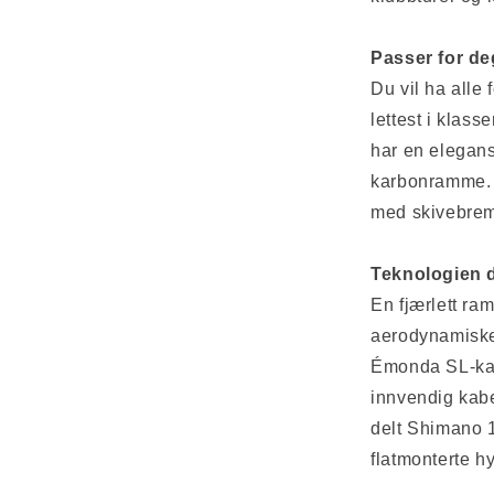
Passer for deg
Du vil ha alle
lettest i kla
har en elegan
karbonramme. 
med skivebrem
Teknologien d
En fjærlett r
aerodynamiske
Émonda SL-karb
innvendig kabe
delt Shimano 10
flatmonterte h