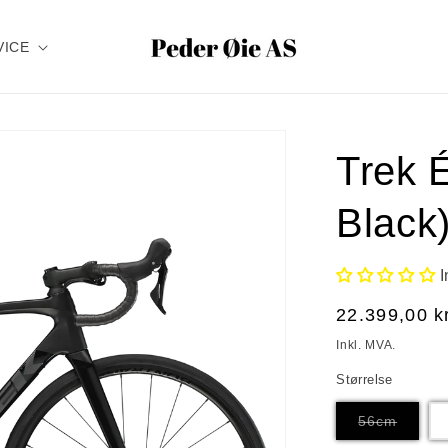
VICE
Trek 
Black
Vanlig
22.399,00 k
pris
Inkl. MVA.
Størrelse
Varian
56cm
er