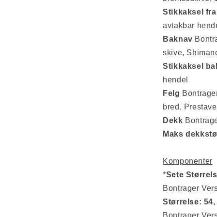
Stikkaksel
fr
avtakbar hend
Baknav
Bontra
skive, Shiman
Stikkaksel
ba
hendel
Felg
Bontrager
bred, Prestave
Dekk
Bontrage
Maks
dekkstø
Komponenter
*
Sete Størrels
Bontrager Ver
Størrelse: 54,
Bontrager Ver