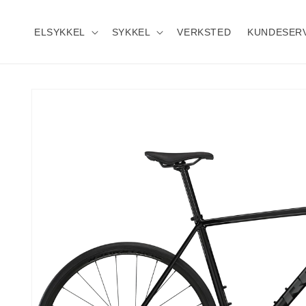
Gå
videre til
innholdet
ELSYKKEL
SYKKEL
VERKSTED
KUNDESER
Hopp til
produktinformasjon