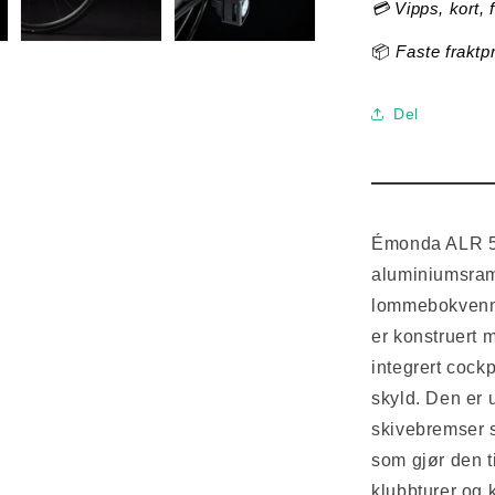
💳 Vipps, kort, 
📦
Faste fraktp
Del
Émonda ALR 5 
aluminiumsram
lommebokvennl
er konstruert 
integrert cock
skyld. Den er u
skivebremser 
som gjør den t
klubbturer og 