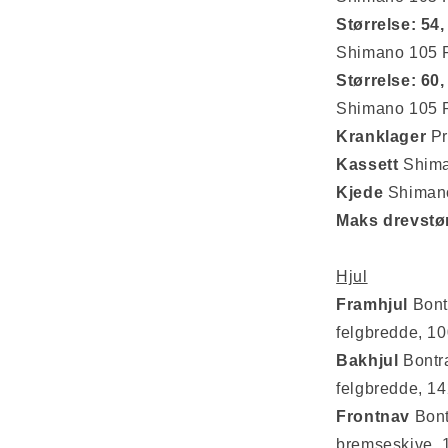
Størrelse: 54,
Shimano 105 R
Størrelse: 60,
Shimano 105 R
Kranklager
Pr
Kassett
Shima
Kjede
Shimano
Maks
drevstø
Hjul
Framhjul
Bont
felgbredde, 1
Bakhjul
Bontr
felgbredde, 1
Frontnav
Bont
bremseskive, 