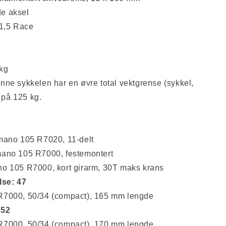
e aksel
1,5 Race
 kg
ne sykkelen har en øvre total vektgrense (sykkel,
) på 125 kg.
ano 105 R7020, 11-delt
ano 105 R7000, festemontert
o 105 R7000, kort girarm, 30T maks krans
lse: 47
7000, 50/34 (compact), 165 mm lengde
 52
7000, 50/34 (compact), 170 mm lengde