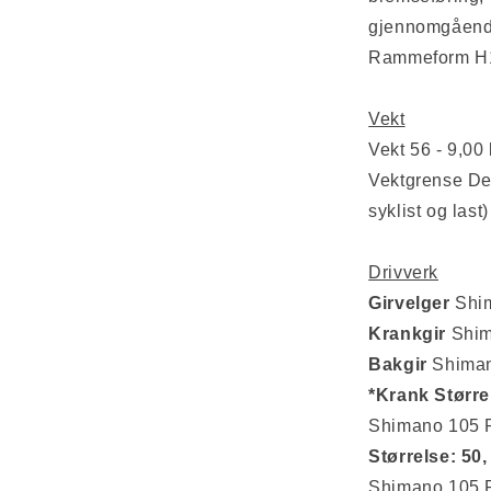
gjennomgåend
Rammeform H
Vekt
Vekt 56 - 9,00
Vektgrense Den
syklist og last
Drivverk
Girvelger
Shim
Krankgir
Shim
Bakgir
Shiman
*Krank Større
Shimano 105 R
Størrelse: 50,
Shimano 105 R