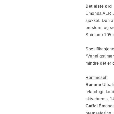
Det siste ord
Émonda ALR 5 g
sjokket. Den 
prestere, og s
Shimano 105-dri
Spesifikasjone
*Vennligst mer
mindre det er 
Rammesett
Ramme
Ultral
teknologi, koni
skivebrems, 
Gaffel
Émonda 
bremseføring, 