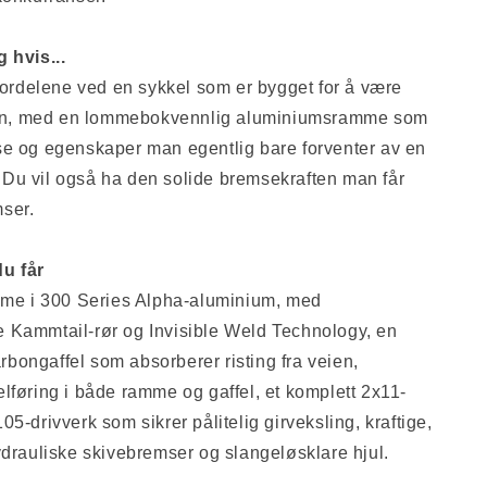
 hvis...
 fordelene ved en sykkel som er bygget for å være
ssen, med en lommebokvennlig aluminiumsramme som
se og egenskaper man egentlig bare forventer av en
Du vil også ha den solide bremsekraften man får
ser.
u får
amme i 300 Series Alpha-aluminium, med
 Kammtail-rør og Invisible Weld Technology, en
ongaffel som absorberer risting fra veien,
lføring i både ramme og gaffel, et komplett 2x11-
5-drivverk som sikrer pålitelig girveksling, kraftige,
ydrauliske skivebremser og slangeløsklare hjul.