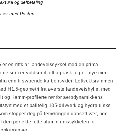
faktura og delbetaling
riser med Posten
er en rittklar landeveissykkel med en prima
me som er voldsomt lett og rask, og er mye mer
ig enn tilsvarende karbonsykler. Lettvektsrammen
med H1.5-geometri fra øverste landeveishylle, med
pit og Kamm-profilerte rør for aerodynamikkens
tstyrt med et pålitelig 105-drivverk og hydrauliske
som stopper deg på femøringen uansett vær, noe
il den perfekte lette aluminiumssykkelen for
konkurranser.