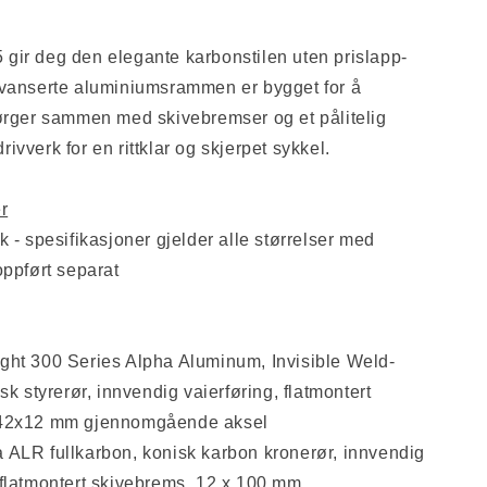
ir deg den elegante karbonstilen uten prislapp-
avanserte aluminiumsrammen er bygget for å
ørger sammen med skivebremser og et pålitelig
vverk for en rittklar og skjerpet sykkel.
r
k - spesifikasjoner gjelder alle størrelser med
oppført separat
ight 300 Series Alpha Aluminum, Invisible Weld-
sk styrerør, innvendig vaierføring, flatmontert
142x12 mm gjennomgående aksel
ALR fullkarbon, konisk karbon kronerør, innvendig
flatmontert skivebrems, 12 x 100 mm