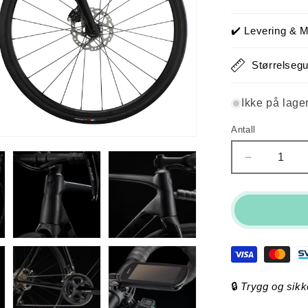
utsolgt
eller
utilgje
✔️ Levering & M
Størrelsegu
Ikke på lage
Antall
Antall
Senk
antallet
for
Trek
Émonda
ALR
5
(Trek
Black)
🔒
Trygg og sikk