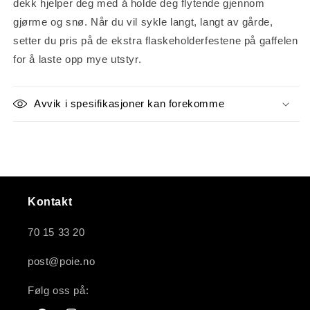
dekk hjelper deg med å holde deg flytende gjennom
gjørme og snø. Når du vil sykle langt, langt av gårde,
setter du pris på de ekstra flaskeholderfestene på gaffelen
for å laste opp mye utstyr.
Avvik i spesifikasjoner kan forekomme
Kontakt
70 15 33 20
post@poie.no
Følg oss på: