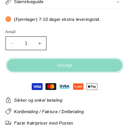
Størrelseguide
(Fjernlager) 7-10 dager ekstra leveringstid.
Antall
Antall
Senk
Øk
antallet
antallet
for
for
Trek
Trek
Utsolgt
Farley
Farley
9.6
9.6
Sikker og enkel betaling
Kortbetaling / Faktura / Delbetaling
Faste fraktpriser med Posten