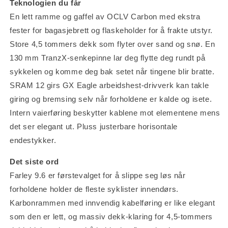
Teknologien du får
En lett ramme og gaffel av OCLV Carbon med ekstra
fester for bagasjebrett og flaskeholder for å frakte utstyr.
Store 4,5 tommers dekk som flyter over sand og snø. En
130 mm TranzX-senkepinne lar deg flytte deg rundt på
sykkelen og komme deg bak setet når tingene blir bratte.
SRAM 12 girs GX Eagle arbeidshest-drivverk kan takle
giring og bremsing selv når forholdene er kalde og isete.
Intern vaierføring beskytter kablene mot elementene mens
det ser elegant ut. Pluss justerbare horisontale
endestykker.
Det siste ord
Farley 9.6 er førstevalget for å slippe seg løs når
forholdene holder de fleste syklister innendørs.
Karbonrammen med innvendig kabelføring er like elegant
som den er lett, og massiv dekk-klaring for 4,5-tommers