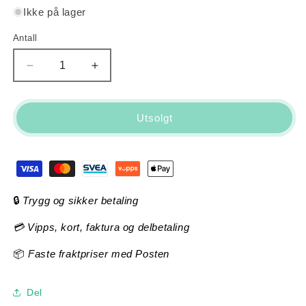
Ikke på lager
Antall
Antall
Senk
Øk
antallet
antallet
for
for
Trek
Trek
Utsolgt
FX
FX
2
2
Disc
Disc
Equipped
Equipped
Stagger
Stagger
-
-
🔒
Trygg og sikker betaling
Satin
Satin
💳 Vipps, kort, faktura og delbetaling
Lithium
Lithium
Grey
Grey
📦
Faste fraktpriser med Posten
Del