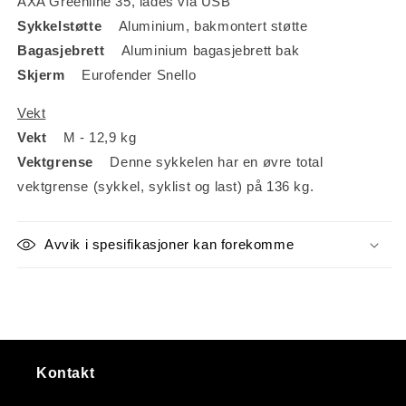
AXA Greenline 35, lades via USB
Sykkelstøtte
Aluminium, bakmontert støtte
Bagasjebrett
Aluminium bagasjebrett bak
Skjerm
Eurofender Snello
Vekt
Vekt
M - 12,9 kg
Vektgrense
Denne sykkelen har en øvre total
vektgrense (sykkel, syklist og last) på 136 kg.
Avvik i spesifikasjoner kan forekomme
Kontakt