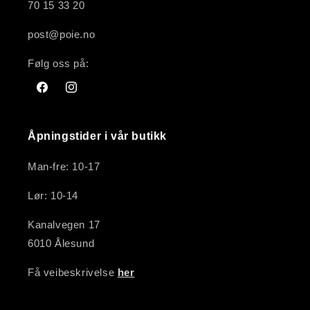
70 15 33 20
post@poie.no
Følg oss på:
Facebook
Instagram
Åpningstider i vår butikk
Man-fre: 10-17
Lør: 10-14
Kanalvegen 17
6010 Ålesund
Få veibeskrivelse
her