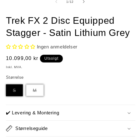
1
2
av
1
/
12
i
i
modal
m
Trek FX 2 Disc Equipped
Stagger - Satin Lithium Grey
Ingen anmeldelser
Vanlig
10.099,00 kr
Utsolgt
pris
Inkl. MVA.
Størrelse
Varianten
Varianten
S
M
er
er
utsolgt
utsolgt
eller
eller
utilgjengelig
utilgjengelig
✔️ Levering & Montering
Størrelseguide