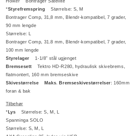
Holker Bontrager Satellite
*
Styrefremspring
Størrelse: S, M
Bontrager Comp, 31,8 mm, Blendr-kompatibel, 7 grader,
90 mm lengde
Størrelse: L
Bontrager Comp, 31.8 mm, Blendr-kompatibel, 7 grader,
100 mm lengde
Styrelager
1-1/8" stål ugjenget
Bremsesett
Tektro HD-R280, hydraulisk skivebrems,
flatmontert, 160 mm bremseskive
Skivestørrelse
Maks
.
Bremseskivestørrelser
: 160mm
foran & bak
Tilbehør
*
Lys
Størrelse: S, M, L
Spanninga SOLO
Størrelse: S, M, L