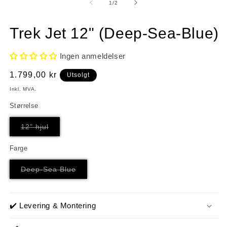
1
av
1
/
2
i
i
m
modal
Trek Jet 12" (Deep-Sea-Blue)
Ingen anmeldelser
Vanlig
1.799,00 kr
Utsolgt
pris
Inkl. MVA.
Størrelse
Varianten
12" hjul
er
utsolgt
eller
Farge
utilgjengelig
Varianten
Deep-Sea Blue
er
utsolgt
eller
utilgjengelig
✔️ Levering & Montering