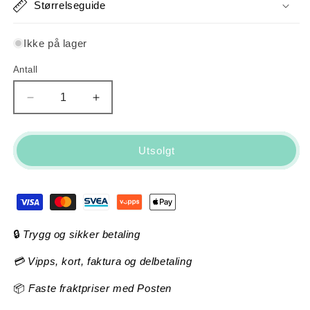
Størrelseguide
Ikke på lager
Antall
Antall
Senk
Øk
antallet
antallet
for
for
Trek
Trek
Utsolgt
Jet
Jet
12&quot;
12&quot;
(Deep-
(Deep-
Sea-
Sea-
Blue)
Blue)
🔒
Trygg og sikker betaling
💳 Vipps, kort, faktura og delbetaling
📦
Faste fraktpriser med Posten