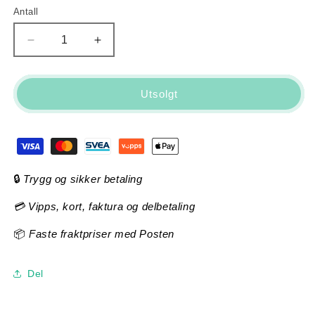
Antall
Antall
Senk
Øk
antallet
antallet
for
for
Trek
Trek
Utsolgt
Marlin
Marlin
4
4
(Dnister
(Dnister
Black)
Black)
🔒
Trygg og sikker betaling
💳 Vipps, kort, faktura og delbetaling
📦
Faste fraktpriser med Posten
Del