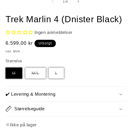
1
2
av
1
/
8
i
i
modal
m
Trek Marlin 4 (Dnister Black)
Ingen anmeldelser
Vanlig
6.599,00 kr
Utsolgt
pris
Inkl. MVA.
Størrelse
Varianten
Varianten
Varianten
M
M/L
L
er
er
er
utsolgt
utsolgt
utsolgt
eller
eller
eller
utilgjengelig
utilgjengelig
utilgjengelig
✔️ Levering & Montering
Størrelseguide
Ikke på lager