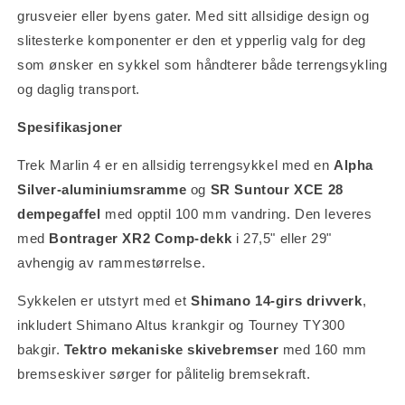
grusveier eller byens gater. Med sitt allsidige design og
slitesterke komponenter er den et ypperlig valg for deg
som ønsker en sykkel som håndterer både terrengsykling
og daglig transport.
Spesifikasjoner
Trek Marlin 4 er en allsidig terrengsykkel med en
Alpha
Silver-aluminiumsramme
og
SR Suntour XCE 28
dempegaffel
med opptil 100 mm vandring. Den leveres
med
Bontrager XR2 Comp-dekk
i 27,5" eller 29"
avhengig av rammestørrelse.
Sykkelen er utstyrt med et
Shimano 14-girs drivverk
,
inkludert Shimano Altus krankgir og Tourney TY300
bakgir.
Tektro mekaniske skivebremser
med 160 mm
bremseskiver sørger for pålitelig bremsekraft.