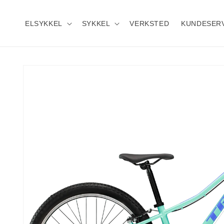
Gå
videre til
innholdet
ELSYKKEL
SYKKEL
VERKSTED
KUNDESER
Hopp til
produktinformasjon