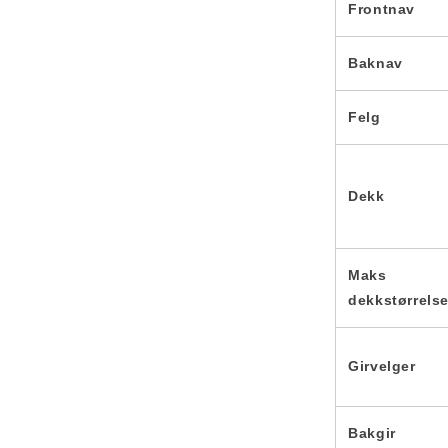
Frontnav
Baknav
Felg
Dekk
Maks
dekkstørrels
Girvelger
Bakgir