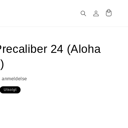
Logg
Handlekurv
inn
recaliber 24 (Aloha
)
1 anmeldelse
Utsolgt
anten