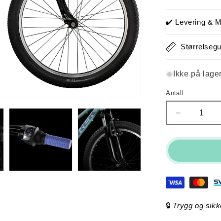
utsol
eller
utilg
✔️ Levering & M
Størrelsegu
Ikke på lage
Antall
Antall
Senk
antallet
for
Trek
Precaliber
24
(Aloha
Green)
🔒
Trygg og sikk