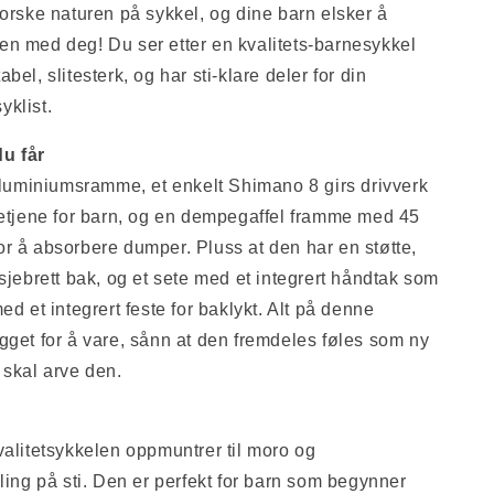
forske naturen på sykkel, og dine barn elsker å
n med deg! Du ser etter en kvalitets-barnesykkel
bel, slitesterk, og har sti-klare deler for din
klist.
u får
 aluminiumsramme, et enkelt Shimano 8 girs drivverk
betjene for barn, og en dempegaffel framme med 45
r å absorbere dumper. Pluss at den har en støtte,
asjebrett bak, og et sete med et integrert håndtak som
ed et integrert feste for baklykt. Alt på denne
gget for å vare, sånn at den fremdeles føles som ny
 skal arve den.
valitetsykkelen oppmuntrer til moro og
kling på sti. Den er perfekt for barn som begynner