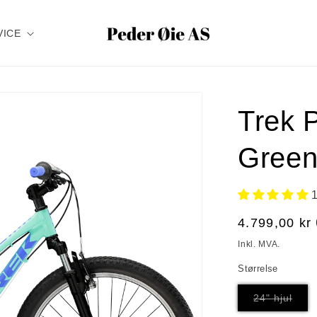
VICE
Trek P
Green
Vanlig
4.799,00 kr
pris
Inkl. MVA.
Størrelse
Vari
24" hjul
er