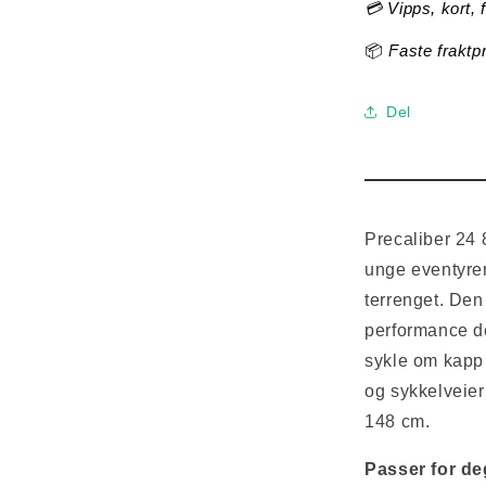
💳 Vipps, kort, 
📦
Faste fraktp
Del
Precaliber 24 
unge eventyrer
terrenget. De
performance de
sykle om kapp 
og sykkelveier
148 cm.
Passer for deg