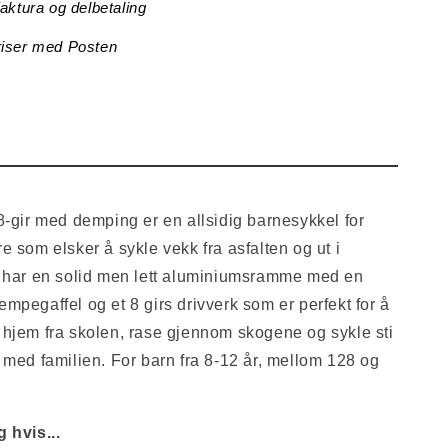
faktura og delbetaling
riser med Posten
8-gir med demping er en allsidig barnesykkel for
e som elsker å sykle vekk fra asfalten og ut i
n har en solid men lett aluminiumsramme med en
mpegaffel og et 8 girs drivverk som er perfekt for å
hjem fra skolen, rase gjennom skogene og sykle sti
 med familien. For barn fra 8-12 år, mellom 128 og
 hvis...