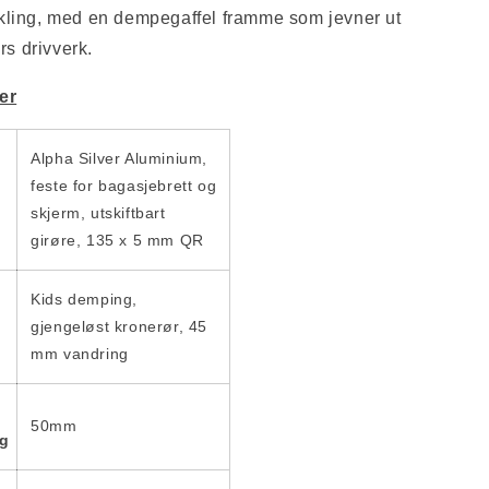
kling, med en dempegaffel framme som jevner ut
irs drivverk.
er
Alpha Silver Aluminium,
feste for bagasjebrett og
skjerm, utskiftbart
girøre, 135 x 5 mm QR
Kids demping,
gjengeløst kronerør, 45
mm vandring
50mm
ng