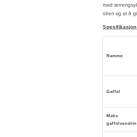
med terrengsy
stien og et 8 g
Spesifikasjon
Ramme
Gaffel
Maks
gaffelvandri