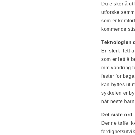
Du elsker å ut
utforske samme
som er komforta
kommende stisy
Teknologien d
En sterk, lett
som er lett å 
mm vandring fo
fester for bag
kan byttes ut m
sykkelen er by
når neste barn
Det siste ord
Denne tøffe, k
ferdighetsutvi