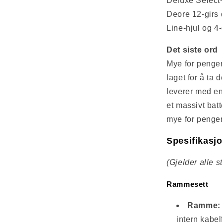
Deluxe Select
Deore 12-girs
Line-hjul og 4
Det siste ord
Mye for pengen
laget for å ta
leverer med e
et massivt bat
mye for penge
Spesifikasj
(Gjelder alle 
Rammesett
Ramme:
intern kabel