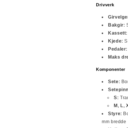
Drivverk
Girvelge
Bakgir:
S
Kassett:
Kjede:
S
Pedaler:
Maks dre
Komponenter
Sete:
Bon
Setepin
S:
Tra
M, L, 
Styre:
Bo
mm bredde