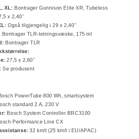
L, XL:
Bontrager Gunnison Elite XR, Tubeless
,5 x 2,40"
XL:
Også tilgjengelig i 29 x 2,40"
:
Bontrager TLR-tetningsvæske, 175 ml
d:
Bontrager TLR
kstørrelse:
e:
27,5 x 2,60"
:
Se produsent
osch PowerTube 800 Wh, smartsystem
sch standard 2 A, 230 V
er:
Bosch System Controller BRC3100
osch Performance Line CX
assistanse:
32 km/t (25 km/t i EU/APAC)