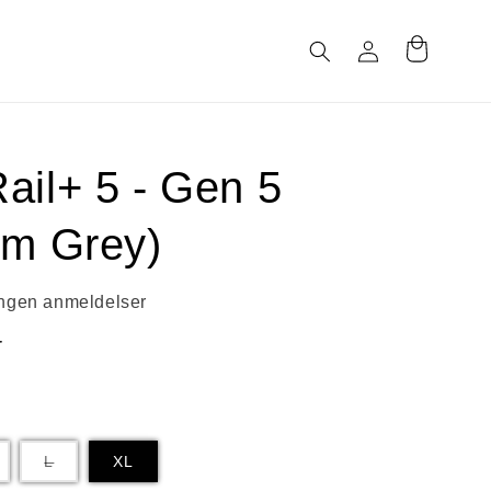
Logg
Handlekurv
inn
ail+ 5 - Gen 5
um Grey)
Ingen anmeldelser
r
arianten
Varianten
L
XL
r
er