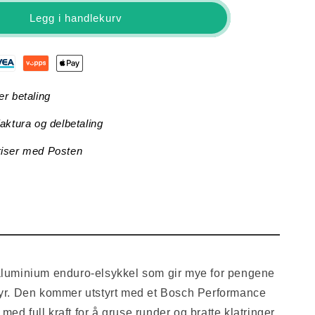
Trek
Legg i handlekurv
Rail+
5
-
Gen
5
er betaling
(Lithium
Grey)
faktura og delbetaling
riser med Posten
aluminium enduro-elsykkel som gir mye for pengene
tyr. Den kommer utstyrt med et Bosch Performance
ed full kraft for å gruse runder og bratte klatringer