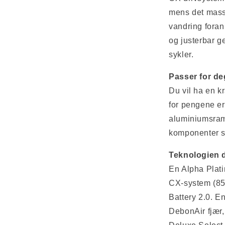
mens det massi
vandring foran
og justerbar g
sykler.
Passer for deg
Du vil ha en k
for pengene er 
aluminiumsram
komponenter s
Teknologien d
En Alpha Pla
CX-system (85
Battery 2.0. 
DebonAir fjær