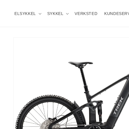
Gå
videre til
innholdet
ELSYKKEL
SYKKEL
VERKSTED
KUNDESER
Hopp til
produktinformasjon