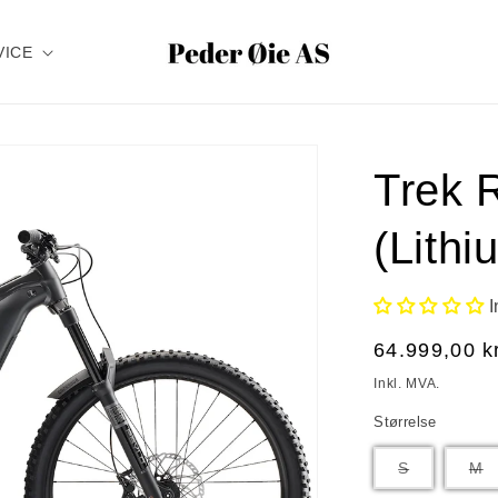
VICE
Trek R
(Lithi
Vanlig
64.999,00 k
pris
Inkl. MVA.
Størrelse
Varianten
V
S
M
er
e