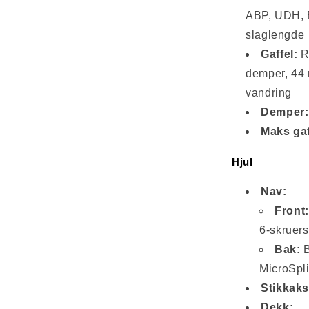
ABP, UDH, 
slaglengde
Gaffel:
R
demper, 44 
vandring
Demper:
Maks gaf
Hjul
Nav:
Front:
6-skruer
Bak:
B
MicroSpl
Stikkaks
Dekk: