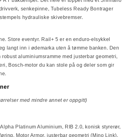
+ RT bakdemper. Det hele er toppet med et Shimano
 drivverk, senkepinne, Tubeless Ready Bontrager
-stempels hydrauliske skivebremser.
e. Store eventyr. Rail+ 5 er en enduro-elsykkel
 deg langt inn i ødemarka uten å tømme banken. Den
n robust aluminiumsramme med justerbar geometri,
teri, Bosch-motor du kan stole på og deler som gir
ne.
oner
størrelser med mindre annet er oppgitt)
Alpha Platinum Aluminium, RIB 2.0, konisk styrerør,
føring, Motor Armor, justerbar geometri (Mino Link),