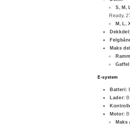
S, M, 
Ready, 27
M, L, 
Dekkdel
Felgbån
Maks dek
Ramm
Gaffel
E-system
Batteri:
B
Lader:
Bo
Kontroll
Motor:
B
Maks 