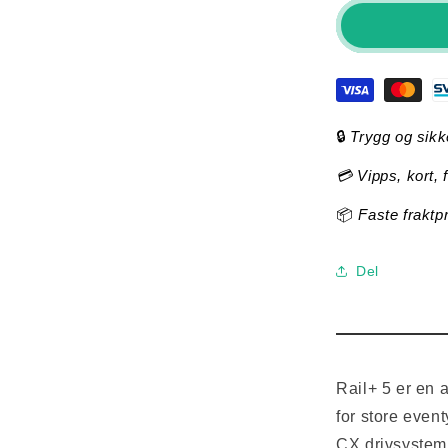
Trek
Rail+
5
-
Gen
5
🔒
Trygg og sikk
(Lithium
Grey)
💳 Vipps, kort, 
📦
Faste fraktp
Del
Rail+ 5 er en 
for store even
CX drivsystem m