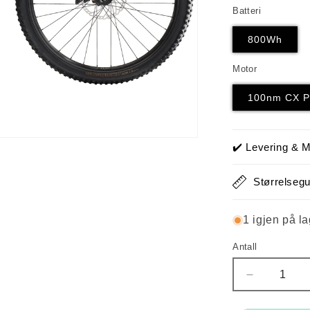
utsolgt
ut
eller
el
Batteri
utilgjengel
ut
800Wh
Motor
100nm CX P
✔️ Levering & M
Størrelsegu
1 igjen på l
Antall
Antall
Senk
antallet
for